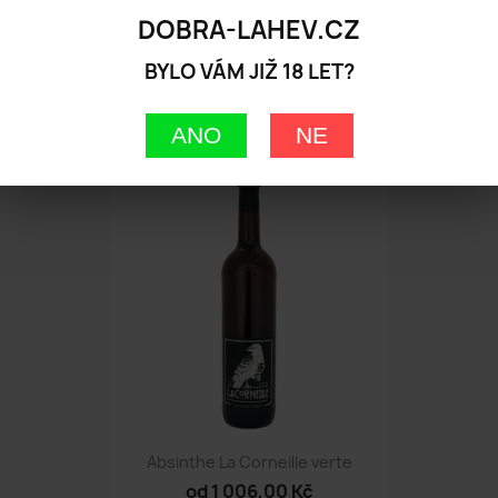
DOBRA-LAHEV.CZ
BYLO VÁM JIŽ 18 LET?
Champagne Jean Guérinot
od 712,00 Kč
ANO
NE
Absinthe La Corneille verte
od 1 006,00 Kč