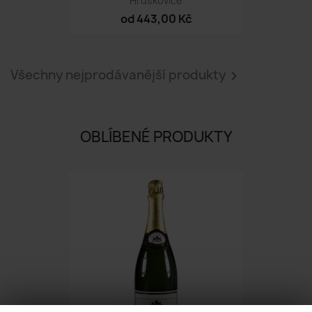
Hruškovice
od 443,00 Kč
Všechny nejprodávanější produkty

OBLÍBENÉ PRODUKTY