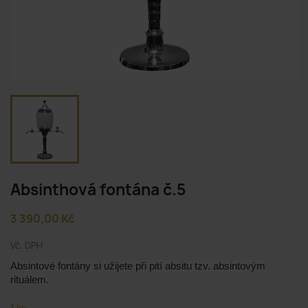
Absinthová fontána č.5
3 390,00 Kč
Vč. DPH
Absintové fontány si užijete při pití absitu tzv. absintovým
rituálem.
1 ks