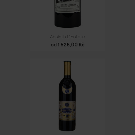
Absinth L´Entete
od 1 526,00 Kč