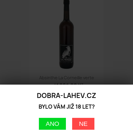
Absinthe La Corneille verte
od 1 006,00 Kč
DOBRA-LAHEV.CZ
BYLO VÁM JIŽ 18 LET?
ANO
NE