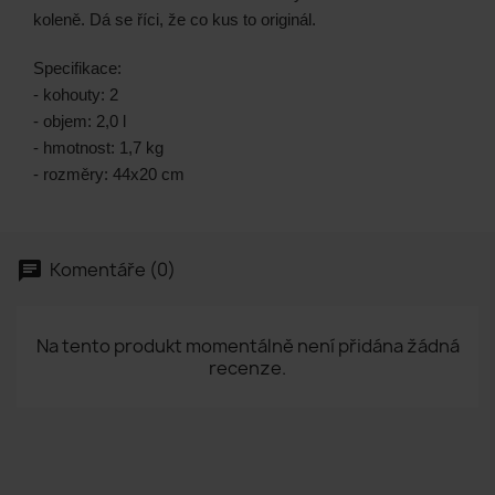
koleně. Dá se říci, že co kus to originál.
Specifikace:
- kohouty: 2
- objem: 2,0 l
- hmotnost: 1,7 kg
- rozměry: 44x20 cm
Komentáře (0)
chat
Na tento produkt momentálně není přidána žádná
recenze.