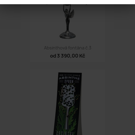
Absinthová fontána č.3
od 3 390,00 Kč