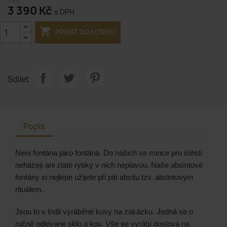
3 390 Kč
s DPH

PŘIDAT DO KOŠÍKU
Sdílet
Popis
Není fontána jako fontána. Do našich se mince pro štěstí
neházejí ani zlaté rybky v nich neplavou. Naše absintové
fontány si nejlépe užijete při pití absitu tzv. absintovým
rituálem.
Jsou to v Indii vyráběné kusy na zakázku. Jedná se o
ručně odlévané sklo a kov. Vše se vyrábí doslova na