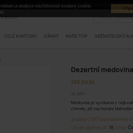
Zákaz prodeje alkoholických nápojů osobám mladším 18 let
 reklam a analýze návštěvnosti soubory cookie.
Přij
cí
3 303 991
CELÉ KARTONY
DÁRKY
NAŠE TOP
SBĚRATELSKÝ AL
a
Dezertní medovin
233,00 Kč
Vč. DPH
Medovina je vyrobena z nejkval
chmelu, při zachování blahodár
L’OR Special drinks s.
Značka:
18
Če
Obsah alkoholu %:
Země: