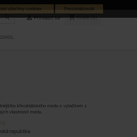
.
mout všechny cookies
Personalizovat
shopping_cart


Košík
(0)
Přihlásit se
KOHOL
a
itnějšího křivoklátského medu s výtažkem z
ných vlastností medu.
r.o.
ská republika