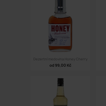
Rychlý náhled

Dezertní medovina Honey Cherry
od 99,00 Kč