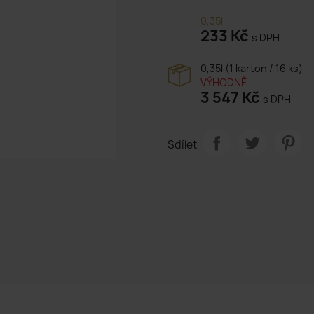
0,35l
233 Kč
s DPH
0,35l (1 karton / 16 ks)
VÝHODNĚ
3 547 Kč
s DPH
Sdílet