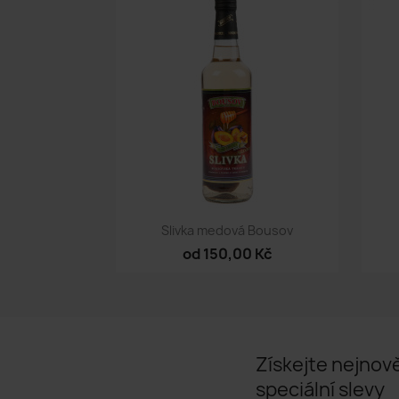
Rychlý náhled

Slivka medová Bousov
od 150,00 Kč
Získejte nejnově
speciální slevy