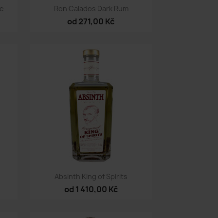
Rychlý náhled

te
Ron Calados Dark Rum
od 271,00 Kč
Rychlý náhled

Absinth King of Spirits
od 1 410,00 Kč