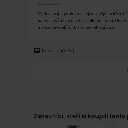
Medovina je vyrobena z nejkvalitnějšího křivok
barvu a vyváženou chuť sladkého medu. Pro své 
malododavatelů a 100 % českého původu.
Komentáře (0)
chat
Zákazníci, kteří si koupili tento