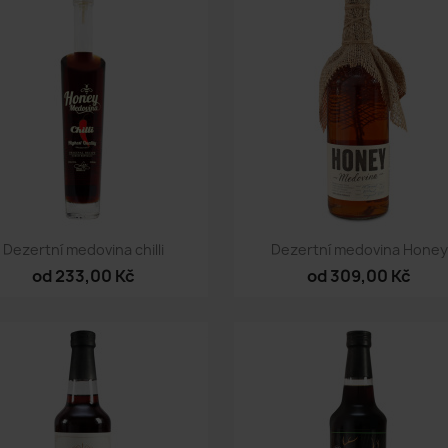
Rychlý náhled
Rychlý náhled


Dezertní medovina chilli
Dezertní medovina Honey
od 233,00 Kč
od 309,00 Kč