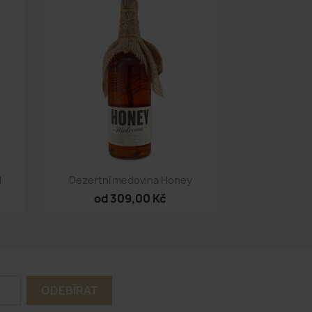
Rychlý náhled

l
Dezertní medovina Honey
od 309,00 Kč