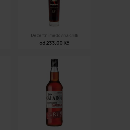
Rychlý náhled

Dezertní medovina chilli
od 233,00 Kč