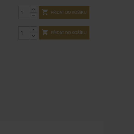

PŘIDAT DO KOŠÍKU

PŘIDAT DO KOŠÍKU