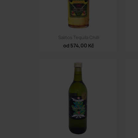
Rychlý náhled

Salitos Tequila Chilli
od 574,00 Kč