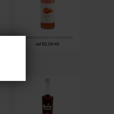
Rychlý náhled

Prádelská dezertní medovina
od 50,00 Kč