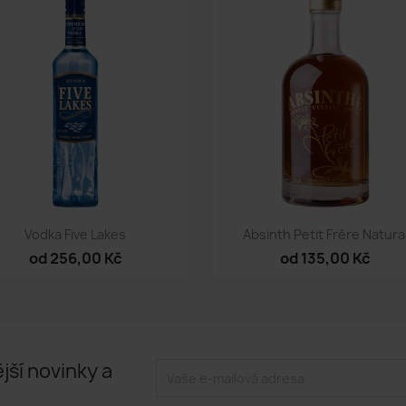
Rychlý náhled
Rychlý náhled


Vodka Five Lakes
Absinth Petit Frére Natura
od 256,00 Kč
od 135,00 Kč
jší novinky a