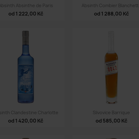
Rychlý náhled
Rychlý náhled


Absinth Absinthe de Paris
Absinth Combier Blanchet
od 1 222,00 Kč
od 1 288,00 Kč
Rychlý náhled
Rychlý náhled


sinth Clandestine Charlotte
Slivovice Barrique
od 1 420,00 Kč
od 585,00 Kč