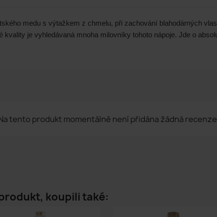
látského medu s výtažkem z chmelu, při zachování blahodárných vla
kvality je vyhledávaná mnoha milovníky tohoto nápoje. Jde o absolu
Na tento produkt momentálně není přidána žádná recenze
 produkt, koupili také: